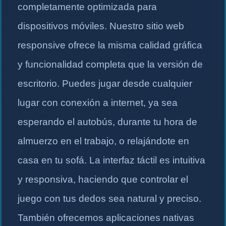
completamente optimizada para
dispositivos móviles. Nuestro sitio web
responsive ofrece la misma calidad gráfica
y funcionalidad completa que la versión de
escritorio. Puedes jugar desde cualquier
lugar con conexión a internet, ya sea
esperando el autobús, durante tu hora de
almuerzo en el trabajo, o relajándote en
casa en tu sofá. La interfaz táctil es intuitiva
y responsiva, haciendo que controlar el
juego con tus dedos sea natural y preciso.
También ofrecemos aplicaciones nativas