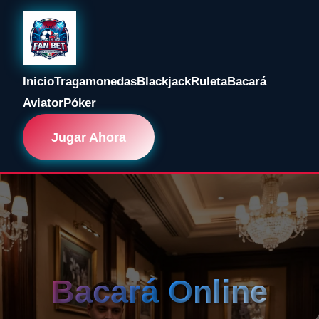
Inicio
Tragamonedas
Blackjack
Ruleta
Bacará
Aviator
Póker
Jugar Ahora
Bacará Online