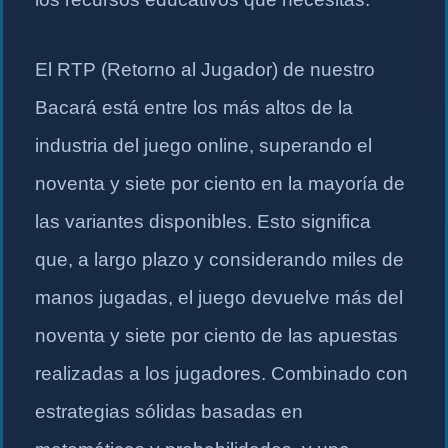
El RTP (Retorno al Jugador) de nuestro
Bacará está entre los más altos de la
industria del juego online, superando el
noventa y siete por ciento en la mayoría de
las variantes disponibles. Esto significa
que, a largo plazo y considerando miles de
manos jugadas, el juego devuelve más del
noventa y siete por ciento de las apuestas
realizadas a los jugadores. Combinado con
estrategias sólidas basadas en