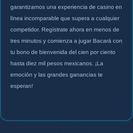
garantizamos una experiencia de casino en
línea incomparable que supera a cualquier
competidor. Regístrate ahora en menos de
tres minutos y comienza a jugar Bacará con
tu bono de bienvenida del cien por ciento
hasta diez mil pesos mexicanos. ¡La
emoción y las grandes ganancias te
esperan!