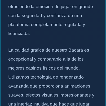
ofreciendo la emoción de jugar en grande
con la seguridad y confianza de una
plataforma completamente regulada y
licenciada.
La calidad gráfica de nuestro Bacará es
excepcional y comparable a la de los
mejores casinos físicos del mundo.
Utilizamos tecnología de renderizado
avanzada que proporciona animaciones
suaves, efectos visuales impresionantes y
una interfaz intuitiva que hace que jugar