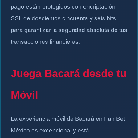
pago están protegidos con encriptación
SSL de doscientos cincuenta y seis bits
para garantizar la seguridad absoluta de tus
transacciones financieras.
Juega Bacará desde tu
Móvil
La experiencia móvil de Bacará en Fan Bet
México es excepcional y está