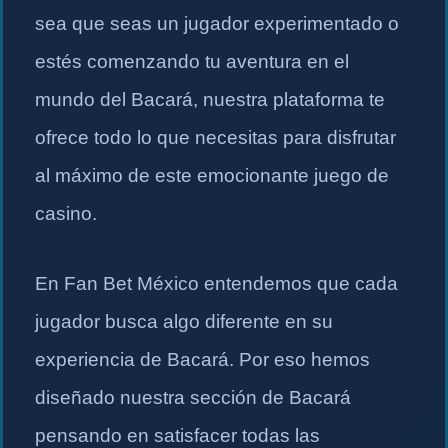
sea que seas un jugador experimentado o
estés comenzando tu aventura en el
mundo del Bacará, nuestra plataforma te
ofrece todo lo que necesitas para disfrutar
al máximo de este emocionante juego de
casino.
En Fan Bet México entendemos que cada
jugador busca algo diferente en su
experiencia de Bacará. Por eso hemos
diseñado nuestra sección de Bacará
pensando en satisfacer todas las