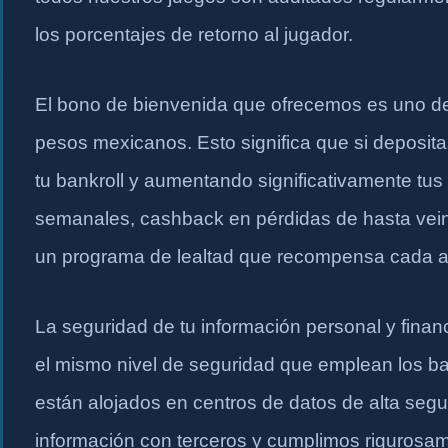
los porcentajes de retorno al jugador.
El bono de bienvenida que ofrecemos es uno de 
pesos mexicanos. Esto significa que si deposita
tu bankroll y aumentando significativamente tu
semanales, cashback en pérdidas de hasta veint
un programa de lealtad que recompensa cada ap
La seguridad de tu información personal y finan
el mismo nivel de seguridad que emplean los ba
están alojados en centros de datos de alta seg
información con terceros y cumplimos rigurosam