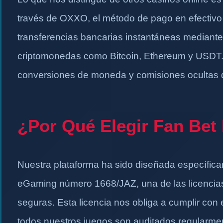
través de OXXO, el método de pago en efectivo
transferencias bancarias instantáneas mediante S
criptomonedas como Bitcoin, Ethereum y USDT. 
conversiones de moneda y comisiones ocultas qu
¿Por Qué Elegir Fan Bet
Nuestra plataforma ha sido diseñada específic
eGaming número 1668/JAZ, una de las licencias 
seguras. Esta licencia nos obliga a cumplir con
todos nuestros juegos son auditados regularment