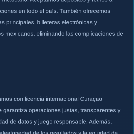
ciones en todo el país. También ofrecemos
 principales, billeteras electrónicas y
os mexicanos, eliminando las complicaciones de
mos con licencia internacional Curaçao
 garantiza operaciones justas, transparentes y
uridad de datos y juego responsable. Además,
aleatoriedad de los resultados y la equidad de