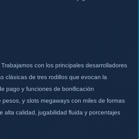
Trabajamos con los principales desarrolladores
 clásicas de tres rodillos que evocan la
 de pago y funciones de bonificación
 pesos, y slots megaways con miles de formas
lta calidad, jugabilidad fluida y porcentajes