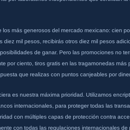
los más generosos del mercado mexicano: cien por c
s diez mil pesos, recibirás otros diez mil pesos adi
s posibilidades de ganar. Pero las promociones no t
e por ciento, tiros gratis en las tragamonedas más 
uesta que realizas con puntos canjeables por diner
ciera es nuestra máxima prioridad. Utilizamos encrip
ncos internacionales, para proteger todas las trans
uridad con múltiples capas de protección contra ac
ente con todas las regulaciones internacionales de 