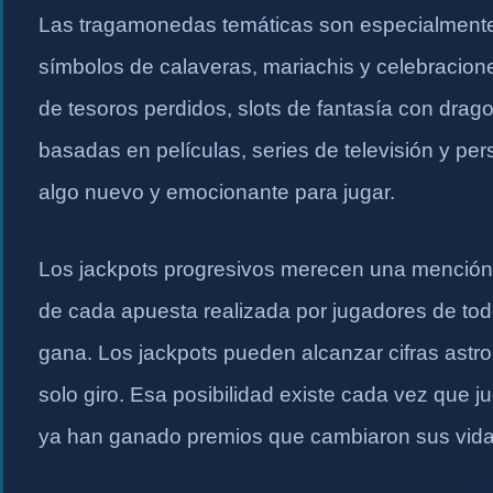
Las tragamonedas temáticas son especialmente 
símbolos de calaveras, mariachis y celebracione
de tesoros perdidos, slots de fantasía con drag
basadas en películas, series de televisión y pe
algo nuevo y emocionante para jugar.
Los jackpots progresivos merecen una mención 
de cada apuesta realizada por jugadores de to
gana. Los jackpots pueden alcanzar cifras astro
solo giro. Esa posibilidad existe cada vez que
ya han ganado premios que cambiaron sus vida