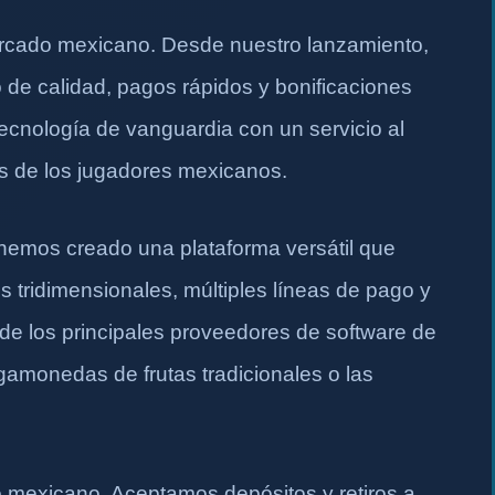
mercado mexicano. Desde nuestro lanzamiento,
de calidad, pagos rápidos y bonificaciones
ecnología de vanguardia con un servicio al
s de los jugadores mexicanos.
hemos creado una plataforma versátil que
 tridimensionales, múltiples líneas de pago y
de los principales proveedores de software de
ragamonedas de frutas tradicionales o las
 mexicano. Aceptamos depósitos y retiros a